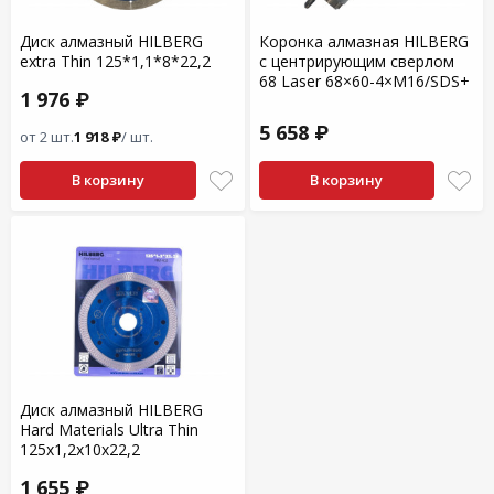
Диск алмазный HILBERG
Коронка алмазная HILBERG
extra Thin 125*1,1*8*22,2
с центрирующим сверлом
68 Laser 68×60-4×M16/SDS+
1 976 ₽
5 658 ₽
от 2 шт.
1 918 ₽
/ шт.
В корзину
В корзину
Диск алмазный HILBERG
Hard Materials Ultra Thin
125x1,2x10x22,2
1 655 ₽