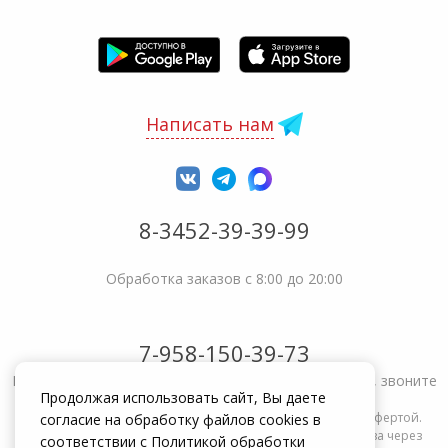
Написать нам
8-3452-39-39-99
Обработка заказов с 8:00 до 20:00
7-958-150-39-73
Не получается решить вопрос или возникла жалоба, звоните
Продолжая использовать сайт, Вы даете
Информация на сайте zakrepi.ru не является публичной офертой.
согласие на обработку файлов cookies в
Указанные цены действуют только при оформлении заказа через
соответствии с
Политикой обработки