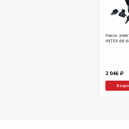
Насос элек
INTEX 66-
2 046 ₽
В кор