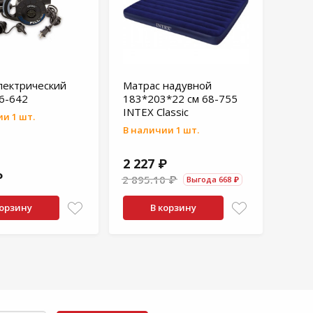
лектрический
Матрас надувной
6-642
183*203*22 см 68-755
INTEX Classic
и 1 шт.
В наличии 1 шт.
2 227 ₽
₽
2 895.10 ₽
Выгода 668 ₽
корзину
В корзину