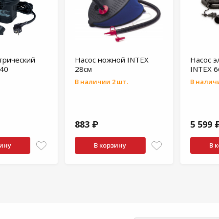
трический
Насос ножной INTEX
Насос э
640
28см
INTEX 6
В наличии 2 шт.
В наличи
883 ₽
5 599 
зину
В корзину
В 