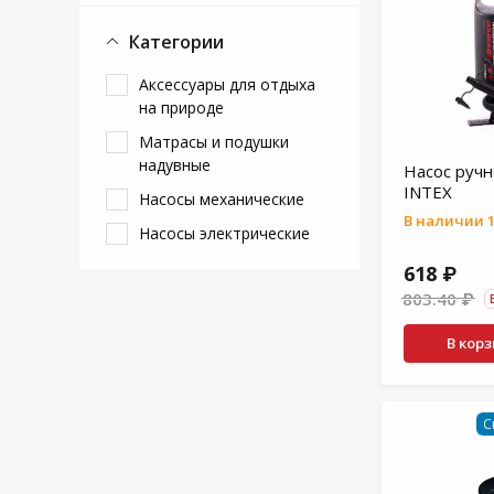
Категории
Аксессуары для отдыха
на природе
Матрасы и подушки
надувные
Насос ручн
INTEX
Насосы механические
В наличии 1
Насосы электрические
618 ₽
803.40 ₽
В кор
С