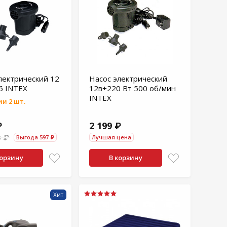
лектрический 12
Насос электрический
6 INTEX
12в+220 Вт 500 об/мин
INTEX
и 2 шт.
₽
2 199 ₽
0 ₽
Выгода 597 ₽
Лучшая цена
корзину
В корзину
Хит