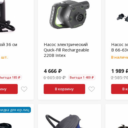
ой 36 см
Насос электрический
Насос э
Quick-Fill Rechargeable
В 66-63
220В Intex
 шт.
В наличи
4 666 ₽
1 989 
6 065.80 ₽
2 585.7
Выгода 185 ₽
Выгода 1 400 ₽
зину
В корзину
В 
кидка для юр.лиц