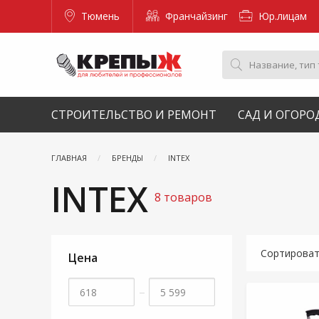
Тюмень
Франчайзинг
Юр.лицам
СТРОИТЕЛЬСТВО И РЕМОНТ
САД И ОГОРО
ГЛАВНАЯ
БРЕНДЫ
INTEX
INTEX
8 товаров
Сортирова
Цена
–