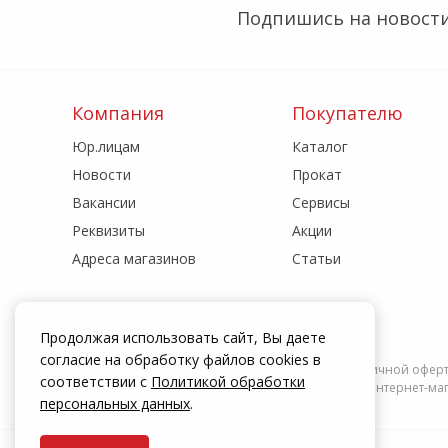
Подпишись на новости
Компания
Покупателю
Юр.лицам
Каталог
Новости
Прокат
Вакансии
Сервисы
Реквизиты
Акции
Адреса магазинов
Статьи
Продолжая использовать сайт, Вы даете
согласие на обработку файлов cookies в
Информация на сайте zakrepi.ru не является публичной офер
соответствии с
Политикой обработки
действуют только при оформлении заказа через интернет-мага
персональных данных
.