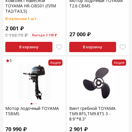
Комплект навесной
Мотор лодочный TOYAMA
TOYAMA HR-OBS01 (ПЛМ
T2.6 CBMS
TA2/TA3,5)
В наличии 1 шт.
2 001 ₽
27 000 ₽
5 198.70 ₽
Выгода 3 198 ₽
В корзину
В корзину
5
Акция
Акция
Мотор лодочный TOYAMA
Винт гребной TOYAMA
T5BMS
TM9.8FS,TM9.8TS 3 -
8.9"*8.3"
70 990 ₽
2 901 ₽