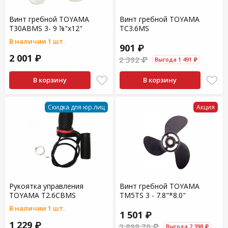
Винт гребной TOYAMA
Винт гребной TOYAMA
T30ABMS 3- 9 ⅞"x12"
TC3.6MS
В наличии 1 шт.
901 ₽
2 001 ₽
2 392 ₽
Выгода 1 491 ₽
В корзину
В корзину
Скидка для юр.лиц
Акция
Рукоятка управления
Винт гребной TOYAMA
TOYAMA T2.6CBMS
TM5TS 3 - 7.8"*8.0"
В наличии 1 шт.
1 501 ₽
1 229 ₽
3 898.70 ₽
Выгода 2 398 ₽