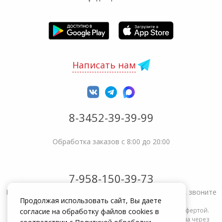
Написать нам
8-3452-39-39-99
Обработка заказов с 8:00 до 20:00
7-958-150-39-73
Не получается решить вопрос или возникла жалоба, звоните
Продолжая использовать сайт, Вы даете
Информация на сайте zakrepi.ru не является публичной офертой.
согласие на обработку файлов cookies в
Указанные цены действуют только при оформлении заказа через