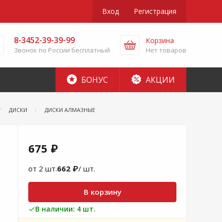
Вход
Регистрация
8-3452-39-39-99
Корзина
Звонок по России бесплатный
Нет товаров
БОНУС
АКЦИИ
ДИСКИ
ДИСКИ АЛМАЗНЫЕ
675 ₽
от 2 шт.
662 ₽
/ шт.
В корзину
В наличии: 4 шт.