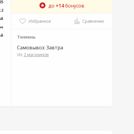
25
до
+14
бонусов
.2
ой
Избранное
Сравнение
он
ый
Тюмень
Самовывоз:
Завтра
Из
2 магазинов