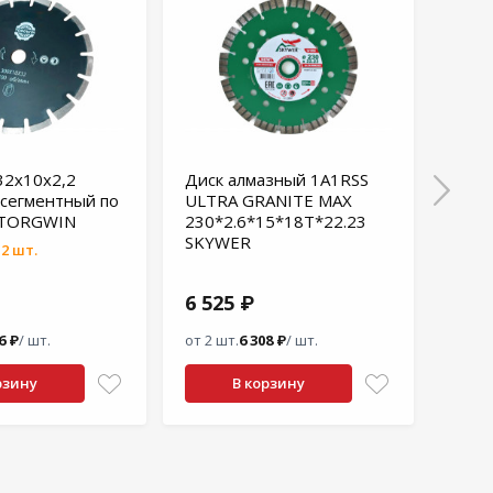
32х10х2,2
Диск алмазный 1A1RSS
Диск
сегментный по
ULTRA GRANITE MAX
сегм
 TORGWIN
230*2.6*15*18T*22.23
суха
SKYWER
2 шт.
960
6 525 ₽
Лучш
6 ₽
/ шт.
от 2 шт.
6 308 ₽
/ шт.
от 2 ш
рзину
В корзину