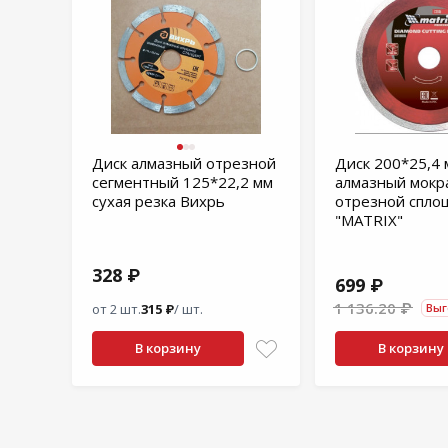
Диск алмазный отрезной
Диск 200*25,4 
сегментный 125*22,2 мм
алмазный мокр
сухая резка Вихрь
отрезной спло
"MATRIX"
328 ₽
699 ₽
1 136.20 ₽
от 2 шт.
315 ₽
/ шт.
Выг
В корзину
В корзину