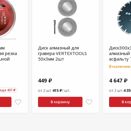
мм
Диск алмазный для
Диск300х
ая резка
гравера VERTEXTOOLS
алмазный 
шной
50х3мм 2шт
асфальту
В наличии 
449 ₽
4 647 ₽
ода 437 ₽
от 2 шт.
415 ₽
/ шт.
от 2 шт.
4 35
В корзину
В ко