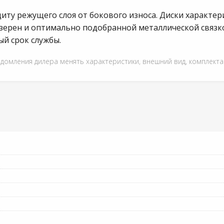
иту режущего слоя от бокового износа. Диски характ
зерен и оптимально подобранной металлической связк
й срок службы.
едомления дилера менять характеристики, внешний вид, комплект