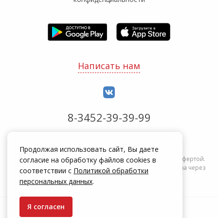
Написать нам
8-3452-39-39-99
Обработка заказов с 8:00 до 20:00
Продолжая использовать сайт, Вы даете
Информация на сайте zakrepi.ru не является публичной офертой.
согласие на обработку файлов cookies в
Указанные цены действуют только при оформлении заказа через
соответствии с
Политикой обработки
интернет-магазин zakrepi.ru.
персональных данных
.
Я согласен
© КрепыЖ, 2004 — 2026