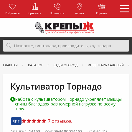
Избранное
Сравнить
Позвонить
Адреса
Корзина
ГЛАВНАЯ
КАТАЛОГ
САД И ОГОРОД
ИНВЕНТАРЬ САДОВЫЙ
Культиватор Торнадо
Работа с культиватором Торнадо укрепляет мышцы
спины благодаря равномерной нагрузке по всему
телу.
7 отзывов
Хит
Артикул:
14153
Код:
ЯиМ00014153
ТОРНАДО