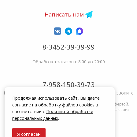
Написать нам
8-3452-39-39-99
Обработка заказов с 8:00 до 20:00
7-958-150-39-73
Не получается решить вопрос или возникла жалоба, звоните
Продолжая использовать сайт, Вы даете
Информация на сайте zakrepi.ru не является публичной офертой.
согласие на обработку файлов cookies в
Указанные цены действуют только при оформлении заказа через
соответствии с
Политикой обработки
интернет-магазин zakrepi.ru.
персональных данных
.
Я согласен