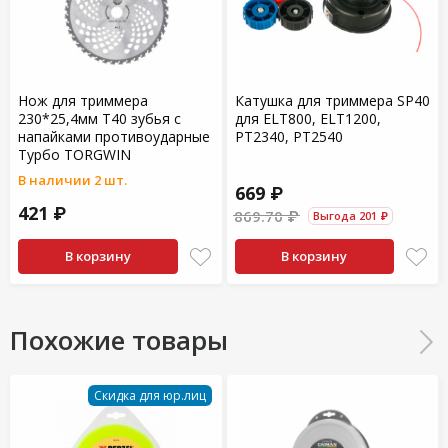
Нож для триммера
Катушка для триммера SP40
230*25,4мм T40 зубья с
для ELT800, ELТ1200,
напайками противоударные
PT2340, РТ2540
Турбо TORGWIN
В наличии 2 шт.
669 ₽
421 ₽
869.70 ₽
Выгода 201 ₽
В корзину
В корзину
Похожие товары
Скидка для юр.лиц