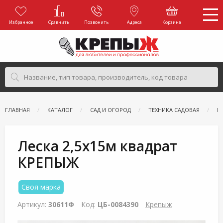
Избранное
Сравнить
Позвонить
Адреса
Корзина
ГЛАВНАЯ
КАТАЛОГ
САД И ОГОРОД
ТЕХНИКА САДОВАЯ
Р
Леска 2,5х15м квадрат
КРЕПЫЖ
Своя марка
Артикул:
30611Ф
Код:
ЦБ-0084390
Крепыж