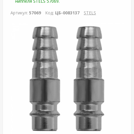
ниппеля STELS 57069.
Артикул:
57069
Код:
ЦБ-0083137
STELS