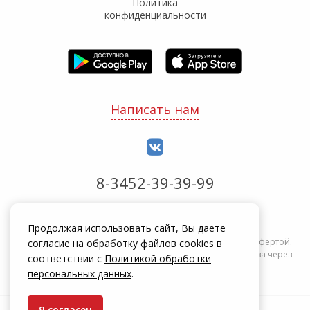
Политика
конфиденциальности
Написать нам
8-3452-39-39-99
Обработка заказов с 8:00 до 20:00
Продолжая использовать сайт, Вы даете
Информация на сайте zakrepi.ru не является публичной офертой.
согласие на обработку файлов cookies в
Указанные цены действуют только при оформлении заказа через
соответствии с
Политикой обработки
интернет-магазин zakrepi.ru.
персональных данных
.
Я согласен