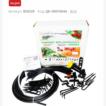
Акция
Артикул:
050329
Код:
ЦБ-00010044
ЖУК