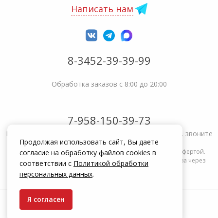
Написать нам
8-3452-39-39-99
Обработка заказов с 8:00 до 20:00
7-958-150-39-73
Не получается решить вопрос или возникла жалоба, звоните
Продолжая использовать сайт, Вы даете
Информация на сайте zakrepi.ru не является публичной офертой.
согласие на обработку файлов cookies в
Указанные цены действуют только при оформлении заказа через
соответствии с
Политикой обработки
интернет-магазин zakrepi.ru.
персональных данных
.
Я согласен
© КрепыЖ, 2004 — 2026