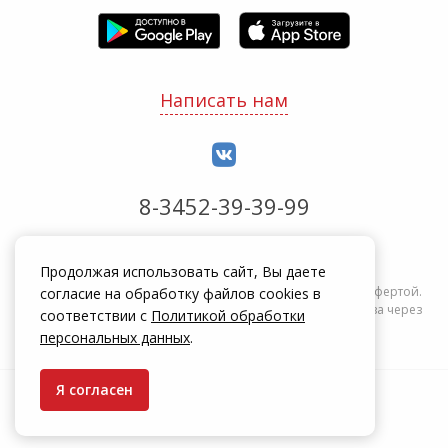
Написать нам
8-3452-39-39-99
Обработка заказов с 8:00 до 20:00
Продолжая использовать сайт, Вы даете
Информация на сайте zakrepi.ru не является публичной офертой.
согласие на обработку файлов cookies в
Указанные цены действуют только при оформлении заказа через
соответствии с
Политикой обработки
интернет-магазин zakrepi.ru.
персональных данных
.
Я согласен
© КрепыЖ, 2004 — 2026