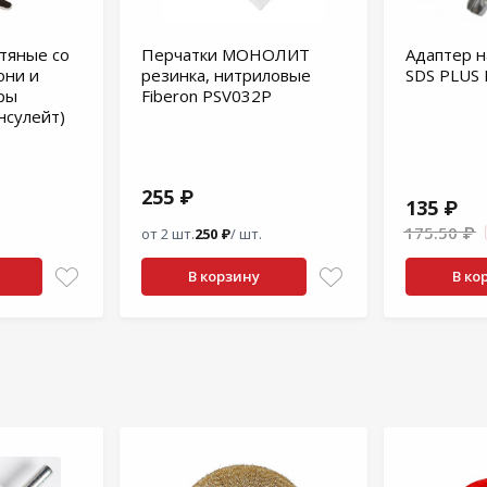
тяные со
Перчатки МОНОЛИТ
Адаптер н
они и
резинка, нитриловые
SDS PLUS
ры
Fiberon PSV032P
нсулейт)
255 ₽
135 ₽
175.50 ₽
от 2 шт.
250 ₽
/ шт.
В корзину
В ко