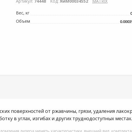
Артикул:
74448
Код:
ЯиМ00034552
MATRIX
Вес, кг
0
Объем
0.0003
ских поверхностей от ржавчины, грязи, удаления лакок
отку в углах, изгибах и других труднодоступных местах.
едомления дилера менять характеристики, внешний вид, комплект