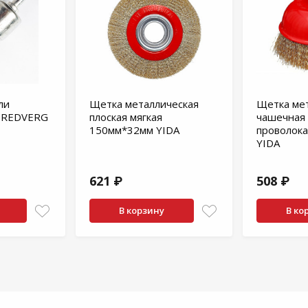
ли
Щетка металлическая
Щетка ме
м REDVERG
плоская мягкая
чашечная 
150мм*32мм YIDA
проволок
YIDA
621 ₽
508 ₽
В корзину
В ко