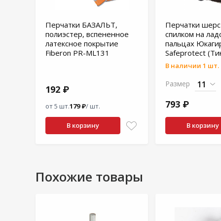
Перчатки БАЗАЛЬТ,
Перчатки шерс
полиэстер, вспененное
спилком на лад
латексное покрытие
пальцах Юкаги
Fiberon PR-ML131
Safeprotect (Ти
В наличии 1 шт.
Размер
192 ₽
793 ₽
от 5 шт.
179 ₽
/ шт.
В корзину
В корзину
Похожие товары