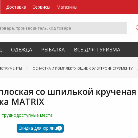
Доставка
Сервисы
Магазины
Д
ОДЕЖДА
РЫБАЛКА
ВСЕ ДЛЯ ТУРИЗМА
НСТРУМЕНТЫ
ОСНАСТКА И КОМПЛЕКТУЮЩИЕ К ЭЛЕКТРОИНСТРУМЕНТУ
плоская со шпилькой крученая
ка MATRIX
 труднодоступные места.
Скидка для юр.лиц
?