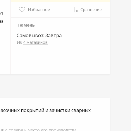
Избранное
Сравнение
.1
98
Тюмень
Самовывоз:
Завтра
Из
4 магазинов
расочных покрытий и зачистки сварных
ацию товара и место его производства.