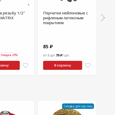
а резьбу 1/2"
Перчатки нейлоновые с
Перч
 MATRIX
рифленым латексным
поли
покрытием
лате
Fibe
85 ₽
165
Скидка 23%
от 5 шт.
79 ₽
/ шт.
от 2 ш
рзину
В корзину
Скидка для юр.лиц