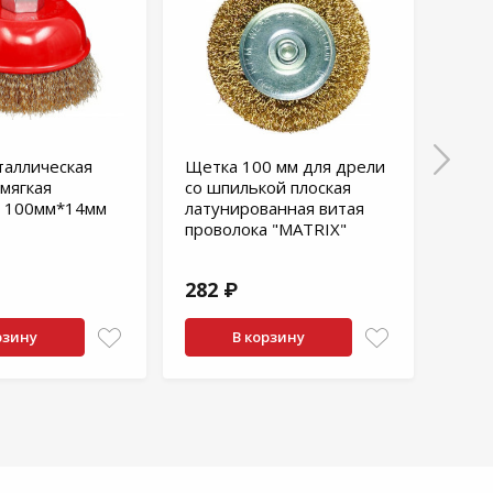
таллическая
Щетка 100 мм для дрели
Набо
мягкая
со шпилькой плоская
3 шт
а 100мм*14мм
латунированная витая
проволока "МАТRIХ"
282 ₽
378
рзину
В корзину