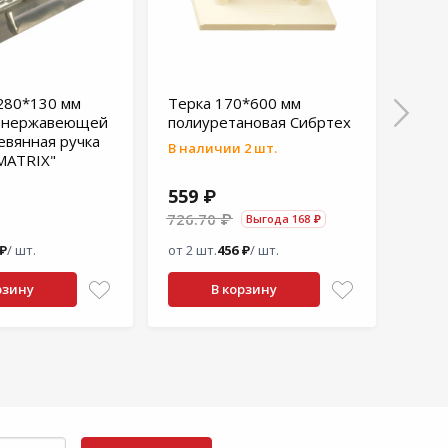
280*130 мм
Терка 170*600 мм
Терк
з нержавеющей
полиуретановая Сибртех
поли
евянная ручка
обле
В наличии 2 шт.
MATRIX"
559 ₽
117
726.70 ₽
Выгода 168 ₽
 ₽
/ шт.
от 2 шт.
456 ₽
/ шт.
от 2 ш
рзину
В корзину