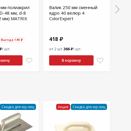
 мм полиакрил
Валик 250 мм сменный
Кист
D-48 мм, d-8
ядро 40 велюр 4
ЭМАЛ
2 мм) MATRIX
ColorExpert
50*1
418 ₽
88 
Выгода 149 ₽
 ₽
/ шт.
от 2 шт.
366 ₽
/ шт.
от 2 ш
рзину
В корзину
Скидка для юр.лиц
Акция
Скидка для юр.лиц