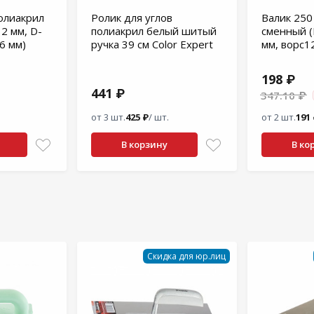
олиакрил
Ролик для углов
Валик 250
2 мм, D-
полиакрил белый шитый
сменный (
6 мм)
ручка 39 см Color Expert
мм, ворс1
198 ₽
441 ₽
347.10 ₽
от 3 шт.
425 ₽
/ шт.
от 2 шт.
191
В корзину
В ко
Скидка для юр.лиц