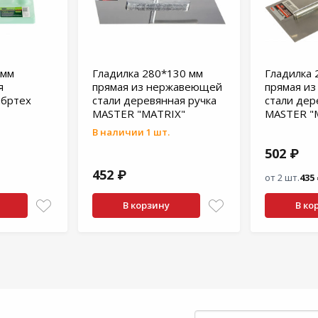
 мм
Гладилка 280*130 мм
Гладилка 
я
прямая из нержавеющей
прямая и
ибртех
стали деревянная ручка
стали дер
MASTER "MATRIX"
MASTER "
В наличии 1 шт.
502 ₽
452 ₽
от 2 шт.
435
В корзину
В ко