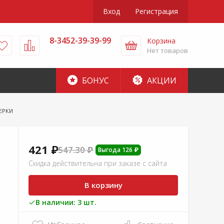
Вход
Регистрация
8-3452-39-39-99
Корзина
Нет товаров
БОНУС
АКЦИИ
ЕРКИ
421 ₽
547.30 ₽
Выгода 126 ₽
Скидка действительна при заказе с сайта
В корзину
В наличии: 3 шт.