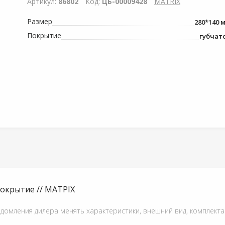
Артикул:
86802
Код:
ЦБ-00009428
MATRIX
Размер
280*140 
Покрытие
губчат
покрытие // МАТРIХ
едомления дилера менять характеристики, внешний вид, комплект