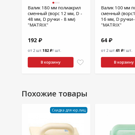
Валик 180 мм полиакрил
Валик 100 мм п
сменный (ворс 12 мм, D -
сменный (ворс1
48 мм, D ручки - 8 мм)
16 мм, D ручки-
"MATRIX"
"MATRIX"
192 ₽
64 ₽
от 2 шт.
182 ₽
/ шт.
от 2 шт.
61 ₽
/ шт.
В корзину
В корзину
Похожие товары
Скидка для юр.лиц