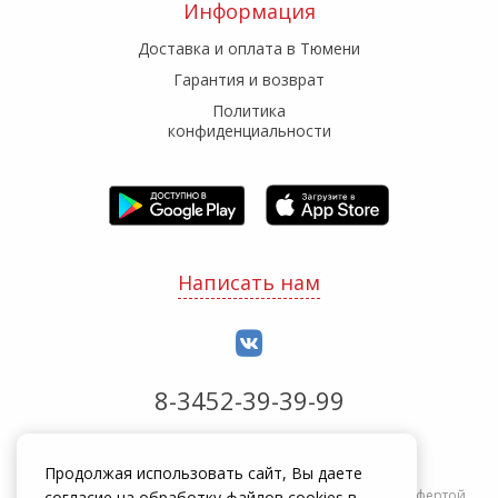
Информация
Доставка и оплата в Тюмени
Гарантия и возврат
Политика
конфиденциальности
Написать нам
8-3452-39-39-99
Обработка заказов с 8:00 до 20:00
Продолжая использовать сайт, Вы даете
Информация на сайте zakrepi.ru не является публичной офертой.
согласие на обработку файлов cookies в