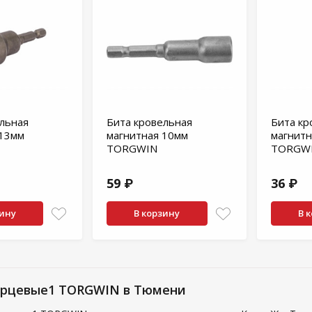
льная
Бита кровельная
Бита кр
 13мм
магнитная 10мм
магнитн
TORGWIN
TORGW
59 ₽
36 ₽
зину
В корзину
В 
орцевые1 TORGWIN в Тюмени