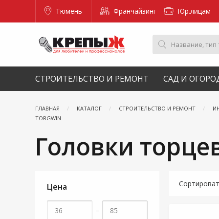
Тюмень
Франчайзинг
Юр.лицам
СТРОИТЕЛЬСТВО И РЕМОНТ
САД И ОГОРО
ГЛАВНАЯ
КАТАЛОГ
СТРОИТЕЛЬСТВО И РЕМОНТ
И
TORGWIN
Головки торце
Сортирова
Цена
–