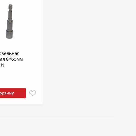
овельная
ая 8*65мм
IN
корзину