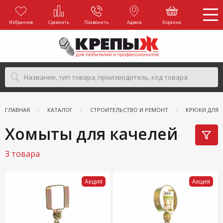
Избранное
Сравнить
Позвонить
Адреса
Корзина
ГЛАВНАЯ
КАТАЛОГ
СТРОИТЕЛЬСТВО И РЕМОНТ
КРЮКИ ДЛЯ 
Хомыты для качелей
3 товара
Акция
Акция