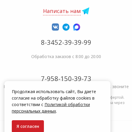
Написать нам
8-3452-39-39-99
Обработка заказов с 8:00 до 20:00
7-958-150-39-73
Не получается решить вопрос или возникла жалоба, звоните
Продолжая использовать сайт, Вы даете
Информация на сайте zakrepi.ru не является публичной офертой.
согласие на обработку файлов cookies в
Указанные цены действуют только при оформлении заказа через
соответствии с
Политикой обработки
интернет-магазин zakrepi.ru.
персональных данных
.
Я согласен