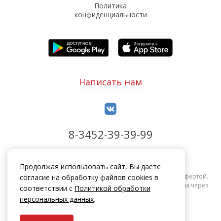
Политика
конфиденциальности
Написать нам
8-3452-39-39-99
Обработка заказов с 8:00 до 20:00
Продолжая использовать сайт, Вы даете
Информация на сайте zakrepi.ru не является публичной офертой.
согласие на обработку файлов cookies в
Указанные цены действуют только при оформлении заказа через
соответствии с
Политикой обработки
интернет-магазин zakrepi.ru.
персональных данных
.