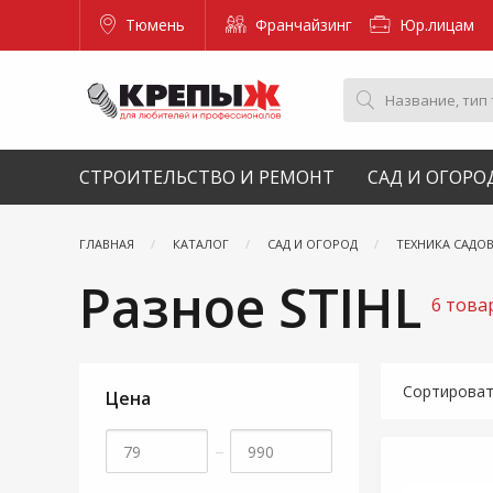
Тюмень
Франчайзинг
Юр.лицам
СТРОИТЕЛЬСТВО И РЕМОНТ
САД И ОГОРО
ГЛАВНАЯ
КАТАЛОГ
САД И ОГОРОД
ТЕХНИКА САДО
Разное STIHL
6 това
Сортирова
Цена
–