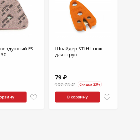
 воздушный FS
Шнайдер STIHL нож
130
для струн
79 ₽
102.70 ₽
Скидка 23%
корзину
В корзину