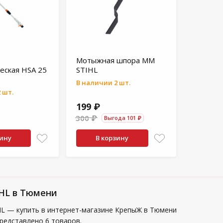
Мотыжная шпора MM
еская HSA 25
STIHL
В наличии 2 шт.
 шт.
199 ₽
300 ₽
Выгода 101 ₽
зину
В корзину
IHL в Тюмени
HL — купить в интернет-магазине КрепыЖ в Тюмени
редставлено 6 товаров.