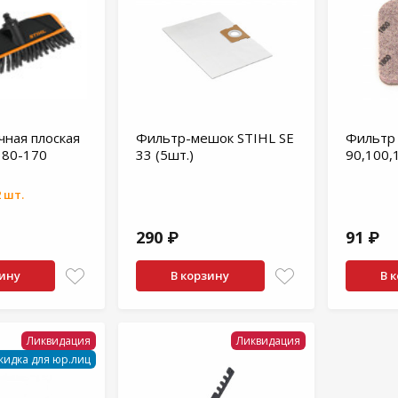
ная плоская
Фильтр-мешок STIHL SE
Фильтр
 80-170
33 (5шт.)
90,100,
 шт.
290 ₽
91 ₽
зину
В корзину
В 
Ликвидация
Ликвидация
кидка для юр.лиц