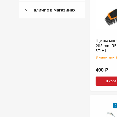
Наличие в магазинах
Щетка моеч
285 mm RE
STIHL
В наличии 2
490 ₽
В кор
С