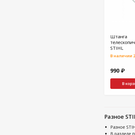
Штанга
телескопич
STIHL
В наличии 2
990 ₽
В кор
Разное ST
Разное STI
В разделе п