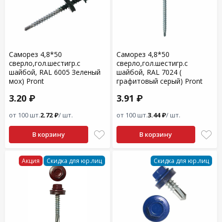
Саморез 4,8*50
Саморез 4,8*50
сверло,гол.шестигр.с
сверло,гол.шестигр.с
шайбой, RAL 6005 Зеленый
шайбой, RAL 7024 (
мох) Pront
графитовый серый) Pront
3.20 ₽
3.91 ₽
от 100 шт.
2.72 ₽
/ шт.
от 100 шт.
3.44 ₽
/ шт.
В корзину
В корзину
Акция
Скидка для юр.лиц
Скидка для юр.лиц