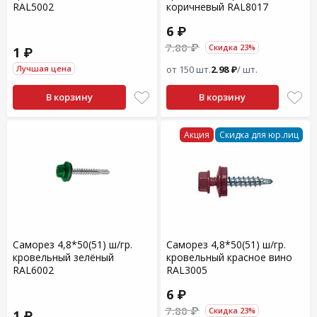
RАL5002
коричневый RАL8017
6 ₽
7.80 ₽
Скидка 23%
1 ₽
Лучшая цена
от 150 шт.
2.98 ₽
/ шт.
В корзину
В корзину
Акция
Скидка для юр.лиц
Саморез 4,8*50(51) ш/гр.
Саморез 4,8*50(51) ш/гр.
кровельный зелёный
кровельный красное вино
RАL6002
RАL3005
6 ₽
7.80 ₽
Скидка 23%
1 ₽