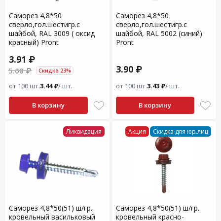
Саморез 4,8*50
Саморез 4,8*50
сверло,гол.шестигр.с
сверло,гол.шестигр.с
шайбой, RAL 3009 ( оксид
шайбой, RAL 5002 (синий)
красный) Pront
Pront
3.91 ₽
3.90 ₽
5.08 ₽
Скидка 23%
от 100 шт.
3.44 ₽
/ шт.
от 100 шт.
3.43 ₽
/ шт.
В корзину
В корзину
Ликвидация
Акция
Скидка для юр.лиц
Саморез 4,8*50(51) ш/гр.
Саморез 4,8*50(51) ш/гр.
кровельный васильковый
кровельный красно-