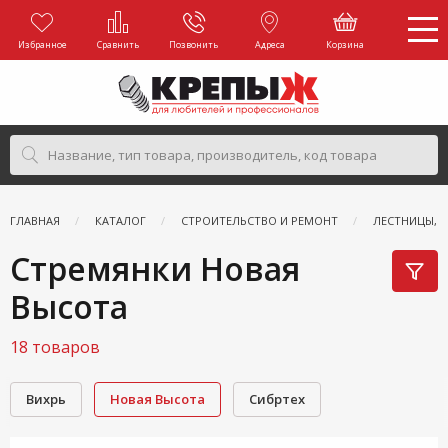
Избранное
Сравнить
Позвонить
Адреса
Корзина
ГЛАВНАЯ
КАТАЛОГ
СТРОИТЕЛЬСТВО И РЕМОНТ
ЛЕСТНИЦЫ, 
Стремянки Новая
Высота
18 товаров
Вихрь
Новая Высота
Сибртех