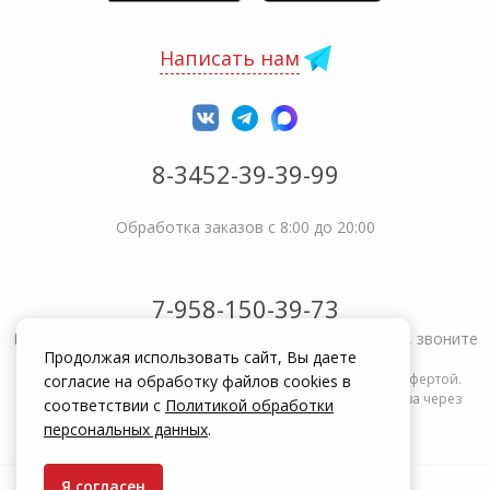
Написать нам
8-3452-39-39-99
Обработка заказов с 8:00 до 20:00
7-958-150-39-73
Не получается решить вопрос или возникла жалоба, звоните
Продолжая использовать сайт, Вы даете
Информация на сайте zakrepi.ru не является публичной офертой.
согласие на обработку файлов cookies в
Указанные цены действуют только при оформлении заказа через
соответствии с
Политикой обработки
интернет-магазин zakrepi.ru.
персональных данных
.
Я согласен