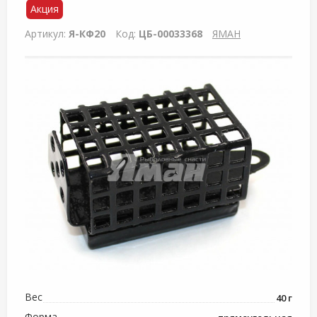
Акция
Артикул:
Я-КФ20
Код:
ЦБ-00033368
ЯМАН
Вес
40 г
Форма