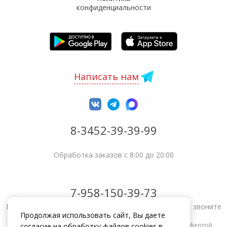
конфиденциальности
Написать нам
8-3452-39-39-99
Обработка заказов с 8:00 до 20:00
7-958-150-39-73
Не получается решить вопрос или возникла жалоба, звоните
Продолжая использовать сайт, Вы даете
Информация на сайте zakrepi.ru не является публичной офертой.
согласие на обработку файлов cookies в