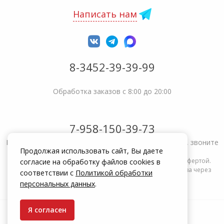
Написать нам
8-3452-39-39-99
Обработка заказов с 8:00 до 20:00
7-958-150-39-73
Не получается решить вопрос или возникла жалоба, звоните
Продолжая использовать сайт, Вы даете
Информация на сайте zakrepi.ru не является публичной офертой.
согласие на обработку файлов cookies в
Указанные цены действуют только при оформлении заказа через
соответствии с
Политикой обработки
интернет-магазин zakrepi.ru.
персональных данных
.
Я согласен
© КрепыЖ, 2004 — 2026