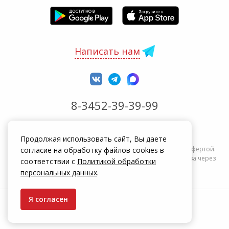
Написать нам
8-3452-39-39-99
Обработка заказов с 8:00 до 20:00
Продолжая использовать сайт, Вы даете
Информация на сайте zakrepi.ru не является публичной офертой.
согласие на обработку файлов cookies в
Указанные цены действуют только при оформлении заказа через
соответствии с
Политикой обработки
интернет-магазин zakrepi.ru.
персональных данных
.
Я согласен
© КрепыЖ, 2004 — 2026