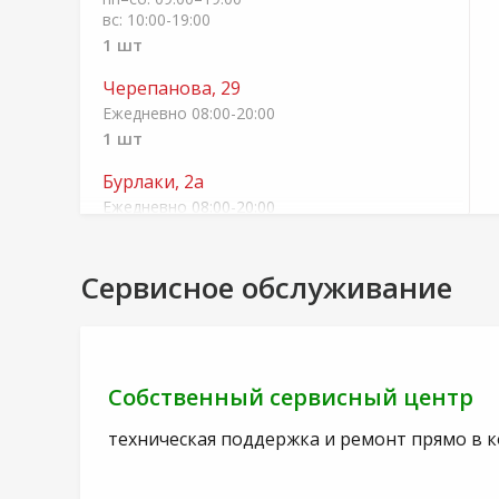
вс: 10:00-19:00
1 шт
Черепанова, 29
Ежедневно 08:00-20:00
1 шт
Бурлаки, 2а
Ежедневно 08:00-20:00
1 шт
Сервисное обслуживание
Цена на сайте действует только при
оформлении заказа через интернет-магазин
и может отличаться от цены в розничных
магазинах
Собственный сервисный центр
техническая поддержка и ремонт прямо в 