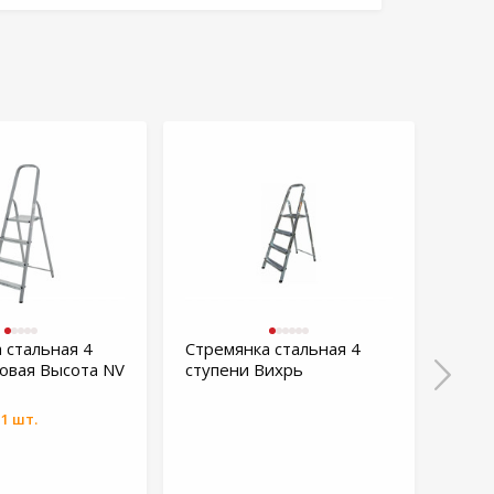
 стальная 4
Стремянка стальная 4
Стре
овая Высота NV
ступени Вихрь
ступ
1 шт.