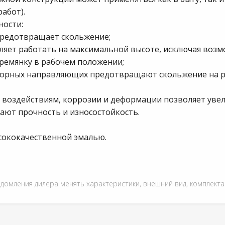
абот).
ности:
предотвращает скольжение;
ляет работать на максимальной высоте, исключая возм
тремянку в рабочем положении;
порных направляющих предотвращают скольжение на р
воздействиям, коррозии и деформации позволяет увел
ют прочность и износостойкость.
сококачественной эмалью.
едомления дилера менять характеристики, внешний вид, комплект