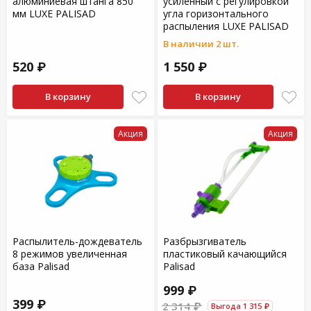
алюминиевая штанга 850
усиленный с регулировкой
мм LUXE PALISAD
угла горизонтального
распыления LUXE PALISAD
В наличии 2 шт.
520 ₽
1 550 ₽
В корзину
В корзину
Акция
Акция
Распылитель-дождеватель
Разбрызгиватель
8 режимов увеличенная
пластиковый качающийся
база Palisad
Palisad
999 ₽
399 ₽
2 314 ₽
Выгода 1 315 ₽