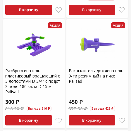
В корзину
В корзину
Акция
Акция
Разбрызгиватель
Распылитель-дождеватель
пластиковый вращающий с
9-ти режимный на пике
3 лопостями D 3/4" с подст
Palisad
S поля 180 кв. м D 15 м
Palisad
300 ₽
450 ₽
616.20 ₽
877.50 ₽
Выгода 316 ₽
Выгода 428 ₽
В корзину
В корзину